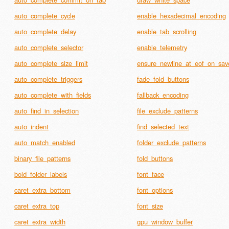
auto_complete_cycle
enable_hexadecimal_encoding
auto_complete_delay
enable_tab_scrolling
auto_complete_selector
enable_telemetry
auto_complete_size_limit
ensure_newline_at_eof_on_sav
auto_complete_triggers
fade_fold_buttons
auto_complete_with_fields
fallback_encoding
auto_find_in_selection
file_exclude_patterns
auto_indent
find_selected_text
auto_match_enabled
folder_exclude_patterns
binary_file_patterns
fold_buttons
bold_folder_labels
font_face
caret_extra_bottom
font_options
caret_extra_top
font_size
caret_extra_width
gpu_window_buffer