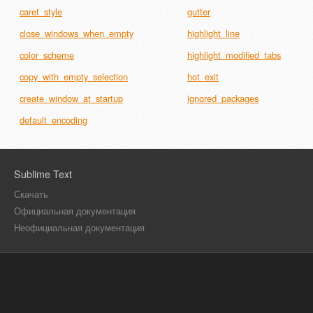
caret_style
gutter
close_windows_when_empty
highlight_line
color_scheme
highlight_modified_tabs
copy_with_empty_selection
hot_exit
create_window_at_startup
ignored_packages
default_encoding
Sublime Text
Скачать
Официальная документация
Неофициальная документация