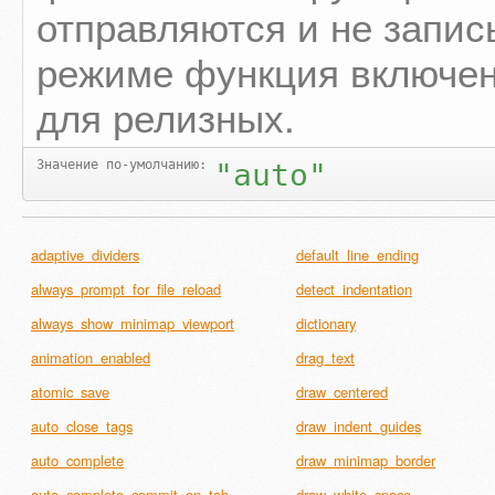
отправляются и не запис
режиме функция включен
для релизных.
Значение по-умолчанию:
"auto"
adaptive_dividers
default_line_ending
always_prompt_for_file_reload
detect_indentation
always_show_minimap_viewport
dictionary
animation_enabled
drag_text
atomic_save
draw_centered
auto_close_tags
draw_indent_guides
auto_complete
draw_minimap_border
auto_complete_commit_on_tab
draw_white_space